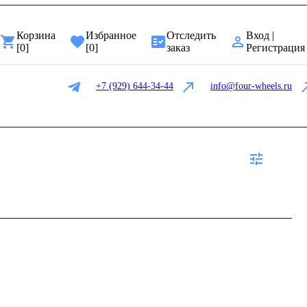
Корзина
Избранное
Отследить
Вход |
[
0
]
[
0
]
заказ
Регистрация
+7 (929) 644-34-44
info@four-wheels.ru