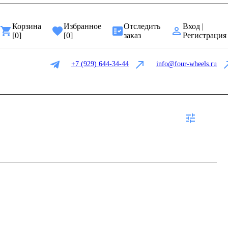
Корзина
Избранное
Отследить
Вход |
[
0
]
[
0
]
заказ
Регистрация
+7 (929) 644-34-44
info@four-wheels.ru