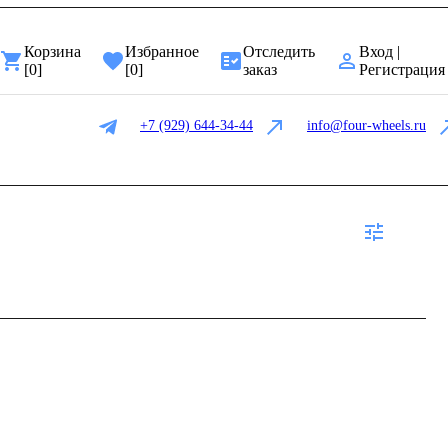
Корзина
Избранное
Отследить
Вход |
[
0
]
[
0
]
заказ
Регистрация
+7 (929) 644-34-44
info@four-wheels.ru