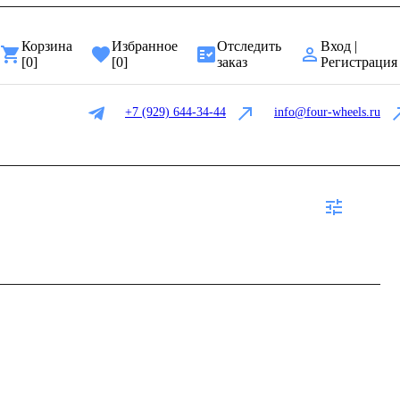
Корзина
Избранное
Отследить
Вход |
[
0
]
[
0
]
заказ
Регистрация
+7 (929) 644-34-44
info@four-wheels.ru