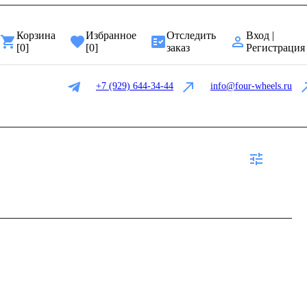
Корзина
Избранное
Отследить
Вход |
[
0
]
[
0
]
заказ
Регистрация
+7 (929) 644-34-44
info@four-wheels.ru