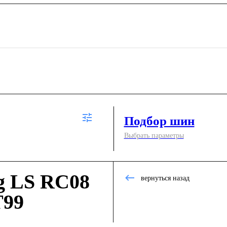
Подбор шин
Выбрать параметры
g LS RC08
вернуться назад
T99