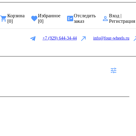
Корзина
Избранное
Отследить
Вход |
[
0
]
[
0
]
заказ
Регистрация
+7 (929) 644-34-44
info@four-wheels.ru