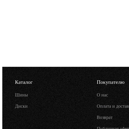
Каталог
Покупателю
Шины
О нас
Диски
Оплата и достав
Возврат
Публичная офер