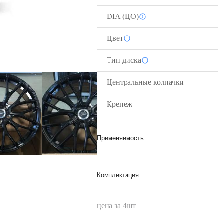
DIA (ЦО)
Цвет
Тип диска
Центральные колпачки
Крепеж
Применяемость
Комплектация
цена за
4
шт