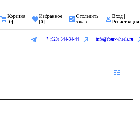
Корзина
Избранное
Отследить
Вход |
[
0
]
[
0
]
заказ
Регистрация
+7 (929) 644-34-44
info@four-wheels.ru