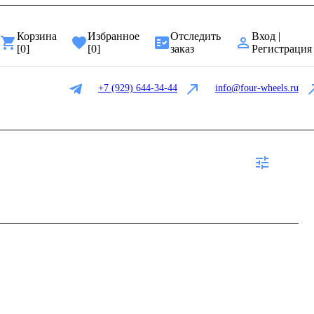
Корзина
Избранное
Отследить
Вход |
[
0
]
[
0
]
заказ
Регистрация
+7 (929) 644-34-44
info@four-wheels.ru