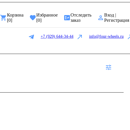
Корзина
Избранное
Отследить
Вход |
[
0
]
[
0
]
заказ
Регистрация
+7 (929) 644-34-44
info@four-wheels.ru