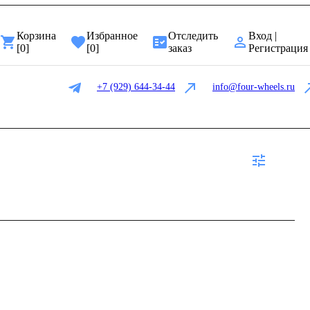
Корзина
Избранное
Отследить
Вход |
[
0
]
[
0
]
заказ
Регистрация
+7 (929) 644-34-44
info@four-wheels.ru