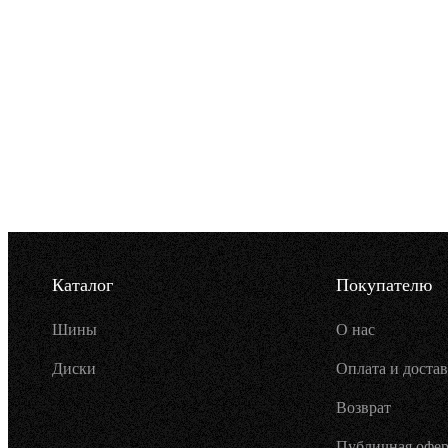
Каталог
Покупателю
Шины
О нас
Диски
Оплата и достав
Возврат
Публичная офер