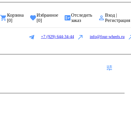
Корзина
Избранное
Отследить
Вход |
[
0
]
[
0
]
заказ
Регистрация
+7 (929) 644-34-44
info@four-wheels.ru