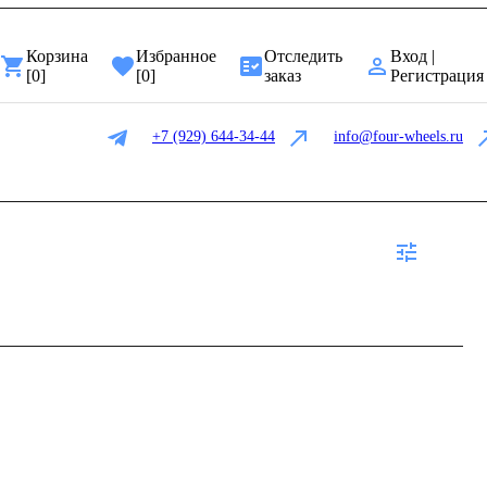
Корзина
Избранное
Отследить
Вход |
[
0
]
[
0
]
заказ
Регистрация
+7 (929) 644-34-44
info@four-wheels.ru