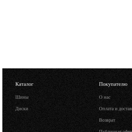
Каталог
Покупателю
Шины
О нас
Диски
Оплата и достав
Возврат
Публичная офер