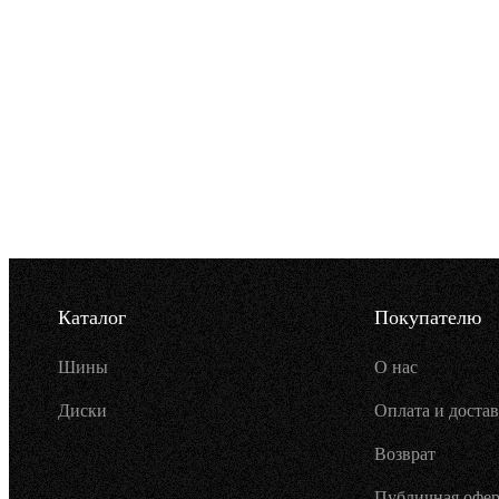
Каталог
Покупателю
Шины
О нас
Диски
Оплата и достав
Возврат
Публичная офер