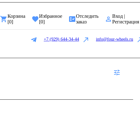
Корзина
Избранное
Отследить
Вход |
[
0
]
[
0
]
заказ
Регистрация
+7 (929) 644-34-44
info@four-wheels.ru