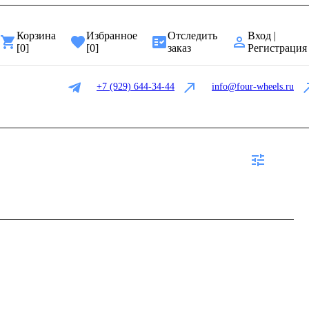
Корзина
Избранное
Отследить
Вход |
[
0
]
[
0
]
заказ
Регистрация
+7 (929) 644-34-44
info@four-wheels.ru