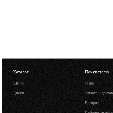
Каталог
Покупателю
Шины
О нас
Диски
Оплата и достав
Возврат
Публичная офер