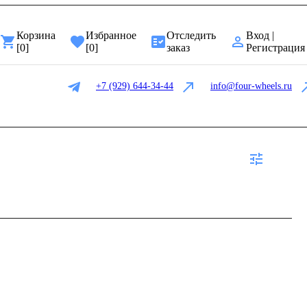
Корзина
Избранное
Отследить
Вход |
[
0
]
[
0
]
заказ
Регистрация
+7 (929) 644-34-44
info@four-wheels.ru