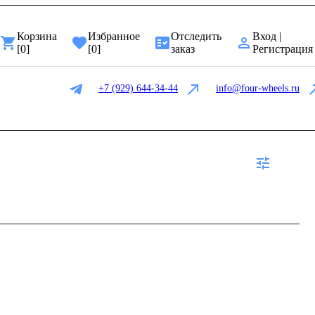
Корзина
Избранное
Отследить
Вход |
[
0
]
[
0
]
заказ
Регистрация
+7 (929) 644-34-44
info@four-wheels.ru