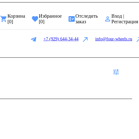
Корзина
Избранное
Отследить
Вход |
[
0
]
[
0
]
заказ
Регистрация
+7 (929) 644-34-44
info@four-wheels.ru