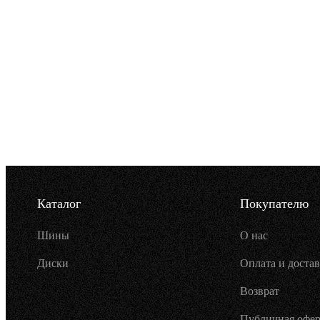
Каталог
Покупателю
Шины
О нас
Диски
Оплата и достав
Возврат
Публичная офер