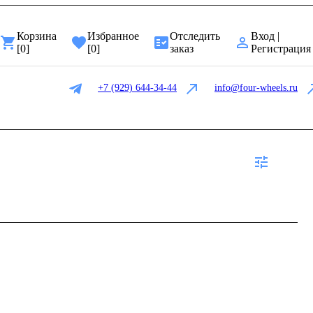
Корзина
Избранное
Отследить
Вход |
[
0
]
[
0
]
заказ
Регистрация
+7 (929) 644-34-44
info@four-wheels.ru