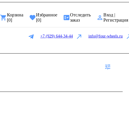
Корзина
Избранное
Отследить
Вход |
[
0
]
[
0
]
заказ
Регистрация
+7 (929) 644-34-44
info@four-wheels.ru