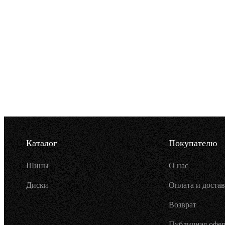
Каталог
Покупателю
Шины
О нас
Диски
Оплата и достав
Возврат
Публичная офер