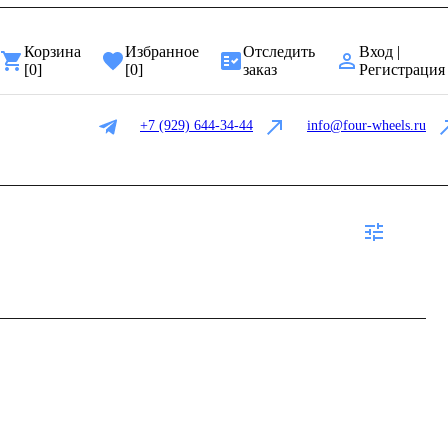
Корзина
Избранное
Отследить
Вход |
[
0
]
[
0
]
заказ
Регистрация
+7 (929) 644-34-44
info@four-wheels.ru