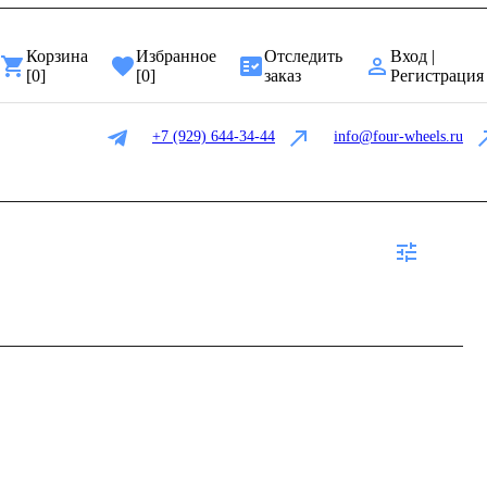
Корзина
Избранное
Отследить
Вход |
[
0
]
[
0
]
заказ
Регистрация
+7 (929) 644-34-44
info@four-wheels.ru