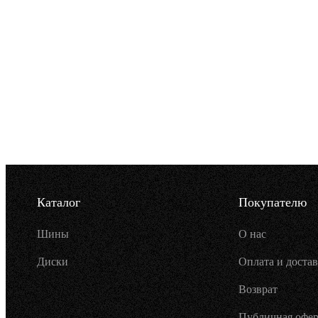
Каталог
Покупателю
Шины
О нас
Диски
Оплата и достав
Возврат
Публичная офер