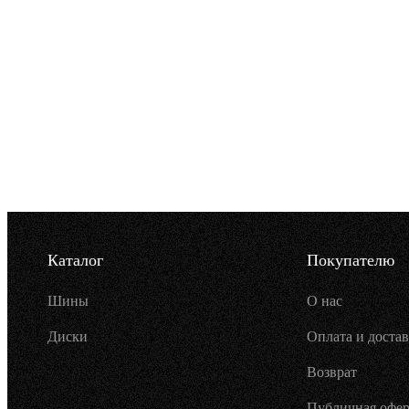
Каталог
Покупателю
Шины
О нас
Диски
Оплата и достав
Возврат
Публичная офер