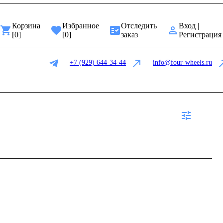
Корзина
Избранное
Отследить
Вход |
[
0
]
[
0
]
заказ
Регистрация
+7 (929) 644-34-44
info@four-wheels.ru