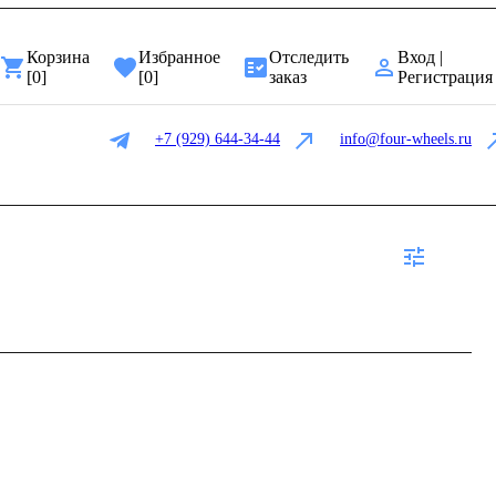
Корзина
Избранное
Отследить
Вход |
[
0
]
[
0
]
заказ
Регистрация
+7 (929) 644-34-44
info@four-wheels.ru