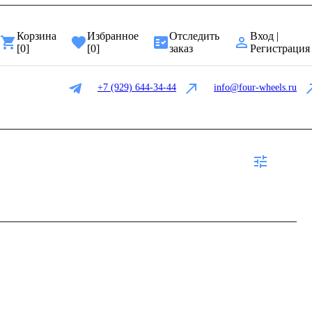
Корзина
Избранное
Отследить
Вход |
[
0
]
[
0
]
заказ
Регистрация
+7 (929) 644-34-44
info@four-wheels.ru