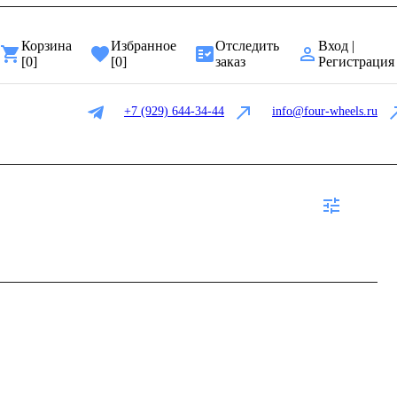
Корзина
Избранное
Отследить
Вход |
[
0
]
[
0
]
заказ
Регистрация
+7 (929) 644-34-44
info@four-wheels.ru