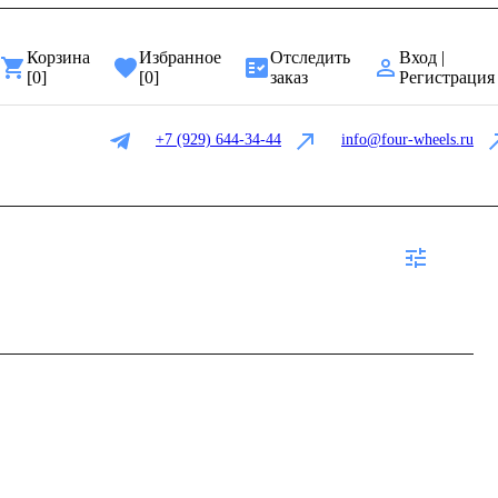
Корзина
Избранное
Отследить
Вход |
[
0
]
[
0
]
заказ
Регистрация
+7 (929) 644-34-44
info@four-wheels.ru