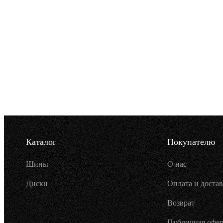
Каталог
Покупателю
Шины
О нас
Диски
Оплата и достав
Возврат
Публичная офер