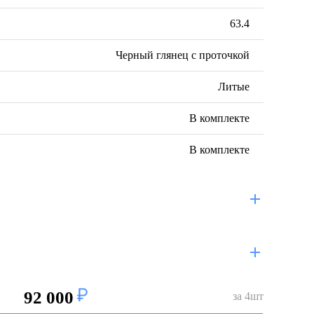
63.4
Черный глянец с проточкой
Литые
В комплекте
В комплекте
92 000
за
4
шт