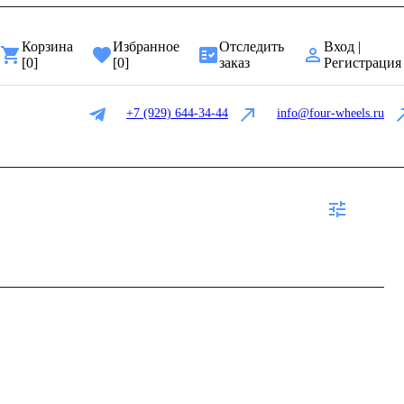
Корзина
Избранное
Отследить
Вход |
[
0
]
[
0
]
заказ
Регистрация
+7 (929) 644-34-44
info@four-wheels.ru