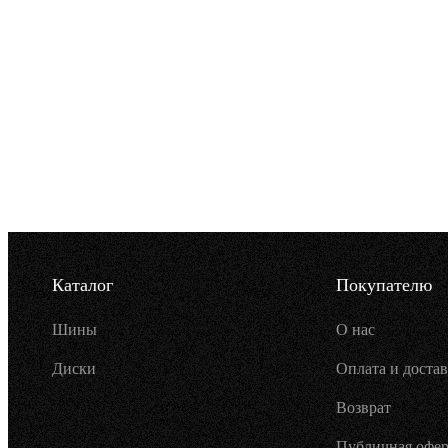
Каталог
Покупателю
Шины
О нас
Диски
Оплата и достав
Возврат
Публичная офер