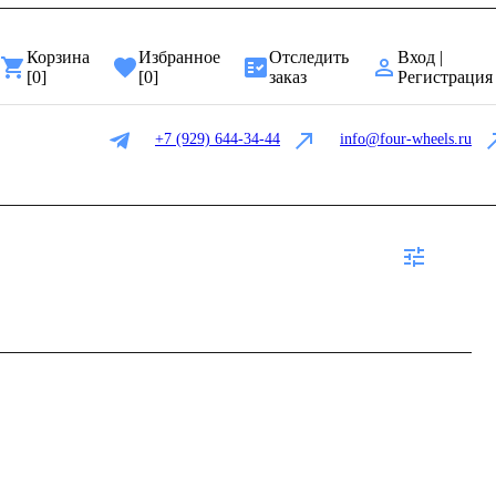
Корзина
Избранное
Отследить
Вход |
[
0
]
[
0
]
заказ
Регистрация
+7 (929) 644-34-44
info@four-wheels.ru