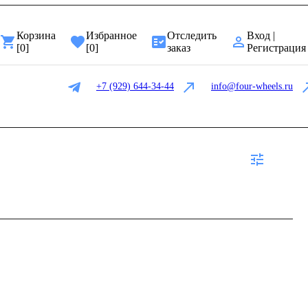
Корзина
Избранное
Отследить
Вход |
[
0
]
[
0
]
заказ
Регистрация
+7 (929) 644-34-44
info@four-wheels.ru