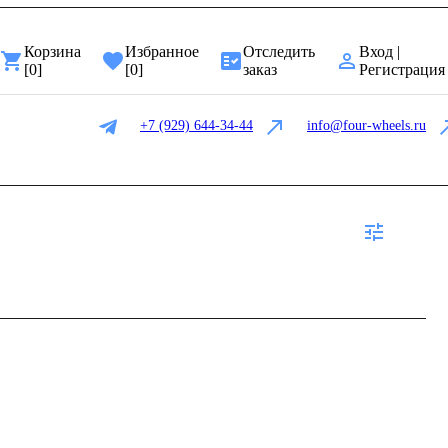
Корзина
Избранное
Отследить
Вход |
[
0
]
[
0
]
заказ
Регистрация
+7 (929) 644-34-44
info@four-wheels.ru