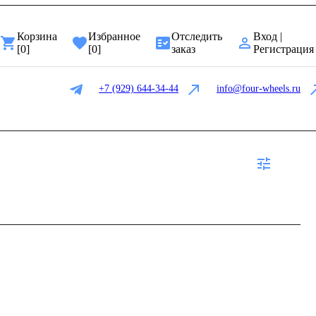
Корзина
Избранное
Отследить
Вход |
[
0
]
[
0
]
заказ
Регистрация
+7 (929) 644-34-44
info@four-wheels.ru