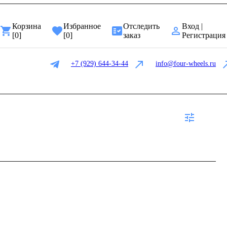
Корзина
Избранное
Отследить
Вход |
[
0
]
[
0
]
заказ
Регистрация
+7 (929) 644-34-44
info@four-wheels.ru