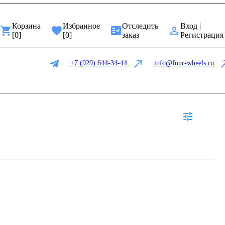
Корзина
Избранное
Отследить
Вход |
[
0
]
[
0
]
заказ
Регистрация
+7 (929) 644-34-44
info@four-wheels.ru