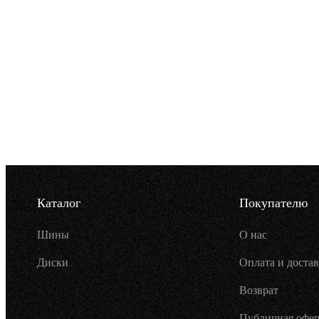
Каталог
Покупателю
Шины
О нас
Диски
Оплата и достав
Возврат
Публичная офер