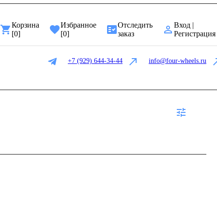
Корзина
Избранное
Отследить
Вход |
[
0
]
[
0
]
заказ
Регистрация
+7 (929) 644-34-44
info@four-wheels.ru