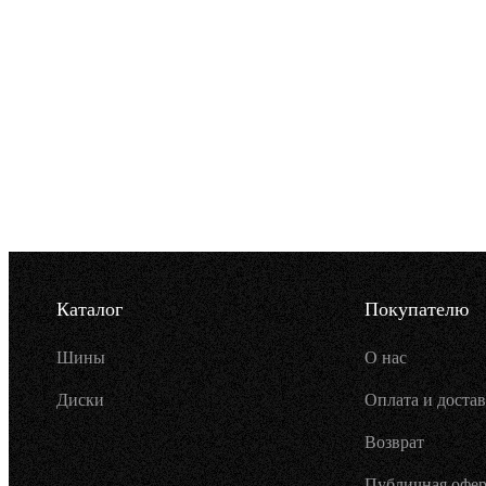
Каталог
Покупателю
Шины
О нас
Диски
Оплата и достав
Возврат
Публичная офер