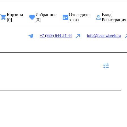
Корзина
Избранное
Отследить
Вход |
[
0
]
[
0
]
заказ
Регистрация
+7 (929) 644-34-44
info@four-wheels.ru