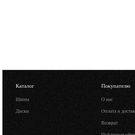
Каталог
Покупателю
Шины
О нас
Диски
Оплата и достав
Возврат
Публичная офер