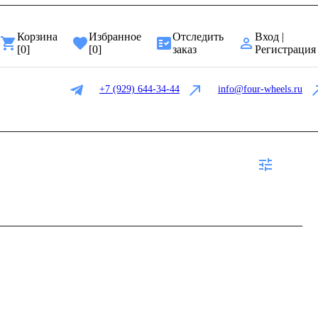
Корзина
Избранное
Отследить
Вход |
[
0
]
[
0
]
заказ
Регистрация
+7 (929) 644-34-44
info@four-wheels.ru