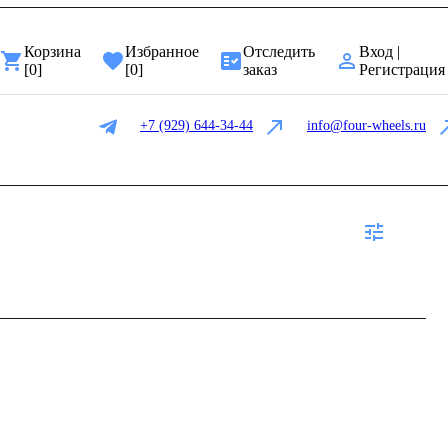
Корзина
Избранное
Отследить
Вход |
[
0
]
[
0
]
заказ
Регистрация
+7 (929) 644-34-44
info@four-wheels.ru