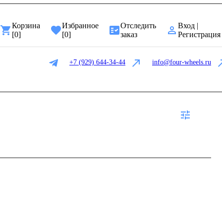
Корзина
Избранное
Отследить
Вход |
[
0
]
[
0
]
заказ
Регистрация
+7 (929) 644-34-44
info@four-wheels.ru