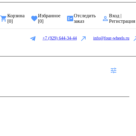
Корзина
Избранное
Отследить
Вход |
[
0
]
[
0
]
заказ
Регистрация
+7 (929) 644-34-44
info@four-wheels.ru