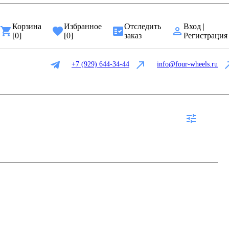
Корзина
Избранное
Отследить
Вход |
[
0
]
[
0
]
заказ
Регистрация
+7 (929) 644-34-44
info@four-wheels.ru