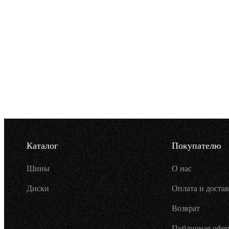
Каталог
Покупателю
Шины
О нас
Диски
Оплата и достав
Возврат
Публичная офер