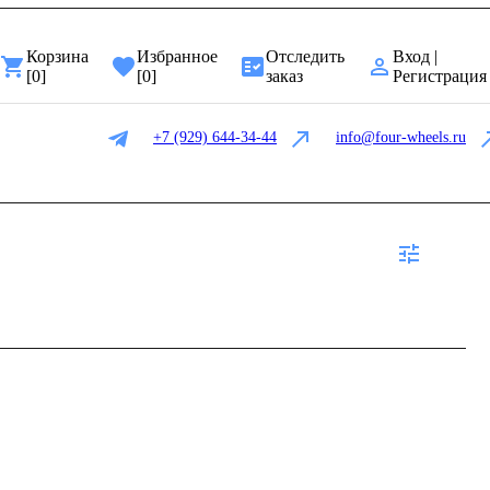
Корзина
Избранное
Отследить
Вход |
[
0
]
[
0
]
заказ
Регистрация
+7 (929) 644-34-44
info@four-wheels.ru