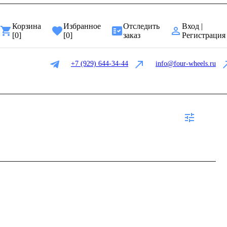
Корзина
Избранное
Отследить
Вход |
[
0
]
[
0
]
заказ
Регистрация
+7 (929) 644-34-44
info@four-wheels.ru