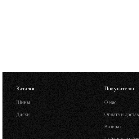
Каталог
Покупателю
Шины
О нас
Диски
Оплата и достав
Возврат
Публичная офер