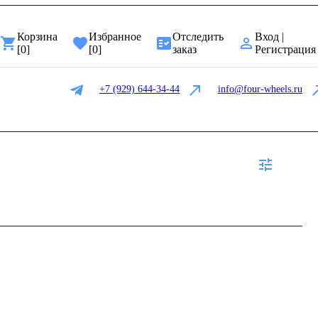
Корзина
Избранное
Отследить
Вход |
[
0
]
[
0
]
заказ
Регистрация
+7 (929) 644-34-44
info@four-wheels.ru