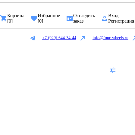
Корзина
Избранное
Отследить
Вход |
[
0
]
[
0
]
заказ
Регистрация
+7 (929) 644-34-44
info@four-wheels.ru