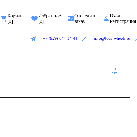
Корзина
Избранное
Отследить
Вход |
[
0
]
[
0
]
заказ
Регистрация
+7 (929) 644-34-44
info@four-wheels.ru