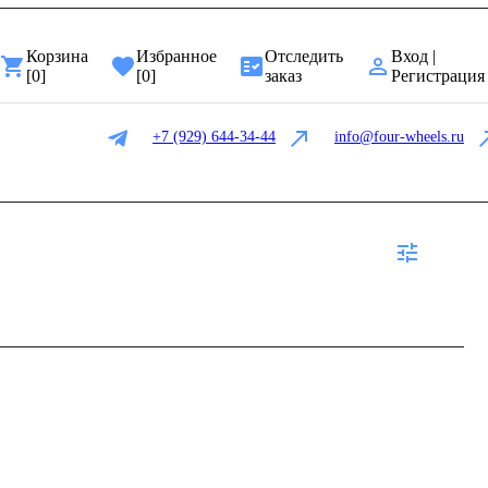
Корзина
Избранное
Отследить
Вход |
[
0
]
[
0
]
заказ
Регистрация
+7 (929) 644-34-44
info@four-wheels.ru