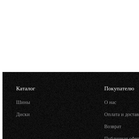
Каталог
Покупателю
Шины
О нас
Диски
Оплата и достав
Возврат
Публичная офер