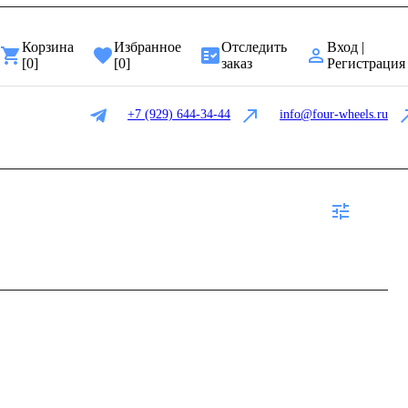
Корзина
Избранное
Отследить
Вход |
[
0
]
[
0
]
заказ
Регистрация
+7 (929) 644-34-44
info@four-wheels.ru