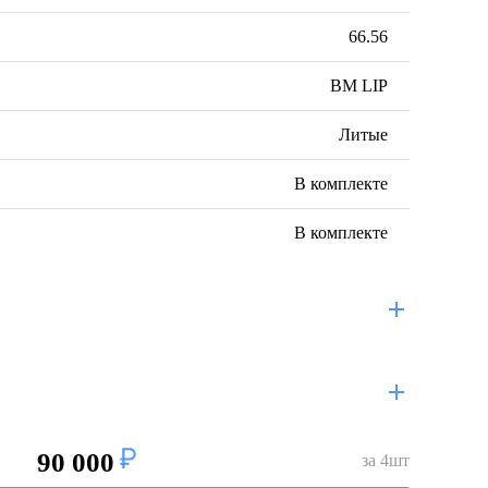
66.56
BM LIP
Литые
В комплекте
В комплекте
90 000
за
4
шт