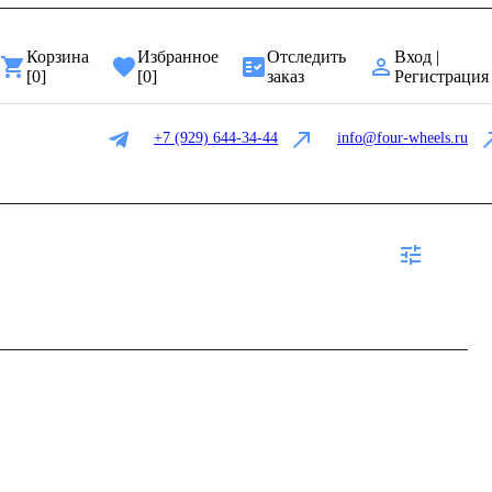
Корзина
Избранное
Отследить
Вход |
[
0
]
[
0
]
заказ
Регистрация
+7 (929) 644-34-44
info@four-wheels.ru