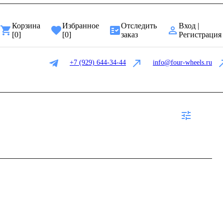
Корзина
Избранное
Отследить
Вход |
[
0
]
[
0
]
заказ
Регистрация
+7 (929) 644-34-44
info@four-wheels.ru