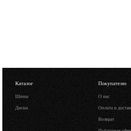
Каталог
Покупателю
Шины
О нас
Диски
Оплата и достав
Возврат
Публичная офер