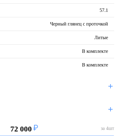
57.1
Черный глянец с проточкой
Литые
В комплекте
В комплекте
72 000
за
4
шт